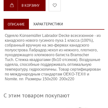
В КОРЗИНУ
ХАРАКТЕРИСТИКИ
ОПИСАНИЕ
Одеяло Künsemüller Labrador Decke
всесезонное
-
из
канадского нового гусиного пуха 1 класса (100%)
,
собранный вручную на эко-фермах канадского
полуострова Лабрадор,чехол из нежного, плотного,
пуходержащего хлопкового батиста Bramscher
Tuch.
Стежка квадратами (8х10 отсеков). В
оздушные
одеяла, способные поддерживать оптимальную
температуру, гидроскопичны.
Товар сертифицирован
по международным стандартам OEKO-TEX® и
Nomite. nn Размеры
150х200 200х220
С этим товаром покупают