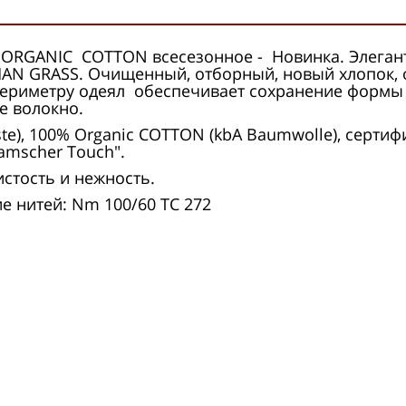
к ORGANIC COTTON всесезонное - Новинка. Элеган
MAN GRASS. Очищенный, отборный, новый хлопок,
риметру одеял обеспечивает сохранение формы и
е волокно.
iste), 100% Organic COTТON (kbA Baumwolle), сер
amscher Touch".
стость и нежность.
е нитей: Nm 100/60 TC 272