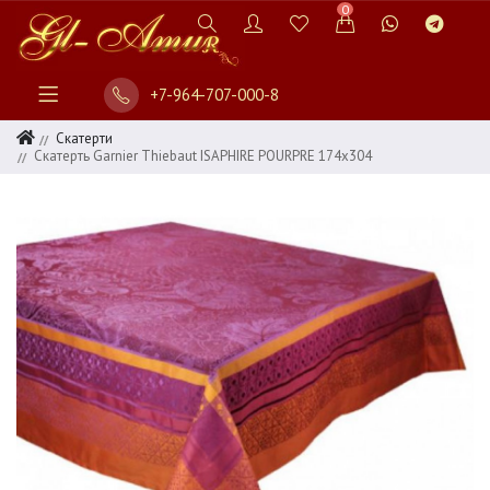
0
+7-964-707-000-8
Скатерти
Скатерть Garnier Thiebaut ISAPHIRE POURPRE 174х304