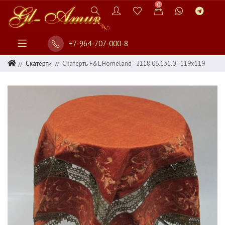
0
+7-964-707-000-8
Скатерти
Скатерть F&L Homeland - 2118.06.131.0 - 119х119