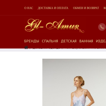
О НАС
ДОСТАВКА И ОПЛАТА
ОБМЕН И ВОЗВРАТ
К
БРЕНДЫ
СПАЛЬНЯ
ДЕТСКАЯ
ВАННАЯ
ИЗДЕ
Домашняя Одежда
Топ+шорты Шелк Vivis LORRAI