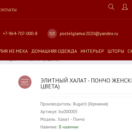
ОНТАКТЫ
+7-964-707-000-8
postelglamur2020@yandex.ru
ЛИЯ ИЗ МЕХА
ДОМАШНЯЯ ОДЕЖДА
ИНТЕРЬЕР
ШТОРЫ
С
ий Bugatti C Капюшоном (2 Цвета)
ЭЛИТНЫЙ ХАЛАТ - ПОНЧО ЖЕНСК
HOT
ЦВЕТА)
Производитель:
Bugatti (Германия)
Артикул:
bu000005
Модель:
Халат - Пончо
Наличие:
В наличии