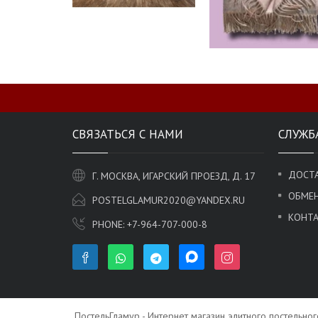
СВЯЗАТЬСЯ С НАМИ
СЛУЖБ
ДОСТА
Г. МОСКВА, ИГАРСКИЙ ПРОЕЗД, Д. 17
ОБМЕН
POSTELGLAMUR2020@YANDEX.RU
КОНТ
PHONE:
+7-964-707-000-8
ПостельГламур - Интернет магазин элитного постельно