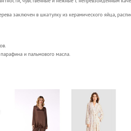
нтности, чувственные и нежные с непревзойденным кач
ерева заключен в шкатулку из керамического яйца, расп
ов.
 парафина и пальмового масла.