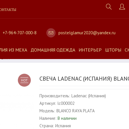
ОНТАКТЫ
+7-964-707-000-8
postelglamur2020@yandex.ru
ЛИЯ ИЗ МЕХА
ДОМАШНЯЯ ОДЕЖДА
ИНТЕРЬЕР
ШТОРЫ
С
 PLATA
СВЕЧА LADENAC (ИСПАНИЯ) BLANC
HOT
Производитель:
Ladenac (Испания)
Артикул:
lc000002
Модель:
BLANCO RAYA PLATA
Наличие:
В наличии
Страна:
Испания