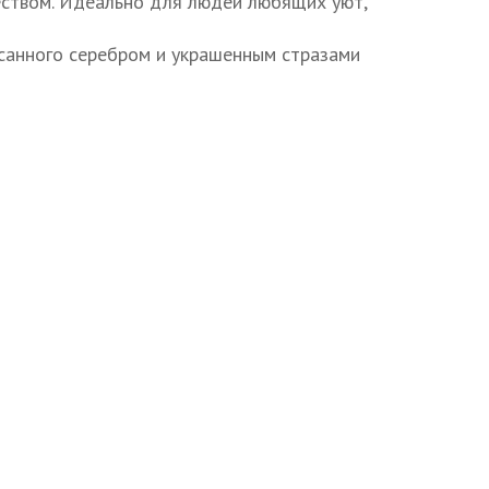
еством. Идеально для людей любящих уют,
исанного серебром и украшенным стразами